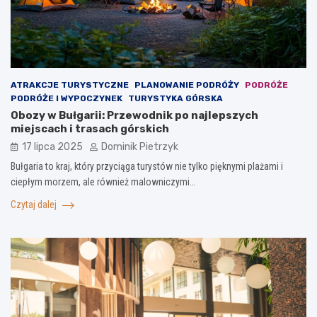
ATRAKCJE TURYSTYCZNE
PLANOWANIE PODRÓŻY
PODRÓŻE
PODRÓŻE I WYPOCZYNEK
TURYSTYKA GÓRSKA
Obozy w Bułgarii: Przewodnik po najlepszych
miejscach i trasach górskich
17 lipca 2025
Dominik Pietrzyk
Bułgaria to kraj, który przyciąga turystów nie tylko pięknymi plażami i
ciepłym morzem, ale również malowniczymi…
Czytaj dalej