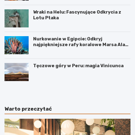
Wraki na Helu: Fascynujące Odkrycia z
Lotu Ptaka
Nurkowanie w Egipcie: Odkryj
najpiękniejsze rafy koralowe Marsa Alam
i Hurghady
Tęczowe góry w Peru: magia Vinicunca
T
S
e
o
g
l
o
i
n
n
Warto przeczytać
i
a
e
–
w
n
i
i
e
e