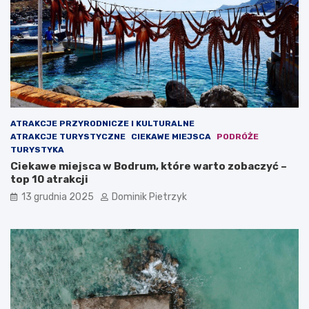
!
y
–
w
4
P
c
o
i
l
e
s
k
c
a
e
w
!
ATRAKCJE PRZYRODNICZE I KULTURALNE
o
ATRAKCJE TURYSTYCZNE
CIEKAWE MIEJSCA
PODRÓŻE
s
TURYSTYKA
t
Ciekawe miejsca w Bodrum, które warto zobaczyć –
k
top 10 atrakcji
i
13 grudnia 2025
Dominik Pietrzyk