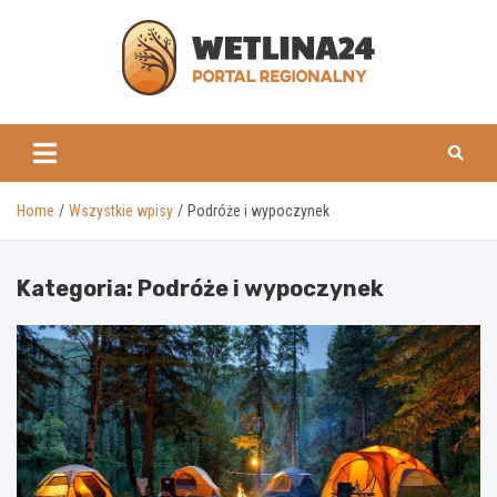
Skip
to
content
www.wetlina24.pl
Home
Wszystkie wpisy
Podróże i wypoczynek
Kategoria:
Podróże i wypoczynek