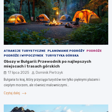
ATRAKCJE TURYSTYCZNE
PLANOWANIE PODRÓŻY
PODRÓŻE
PODRÓŻE I WYPOCZYNEK
TURYSTYKA GÓRSKA
Obozy w Bułgarii: Przewodnik po najlepszych
miejscach i trasach górskich
17 lipca 2025
Dominik Pietrzyk
Bułgaria to kraj, który przyciąga turystów nie tylko pięknymi plażami i
ciepłym morzem, ale również malowniczymi…
Czytaj dalej