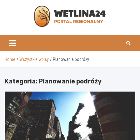
Skip
to
content
www.wetlina24.pl
Home
Wszystkie wpisy
Planowanie podróży
Kategoria:
Planowanie podróży