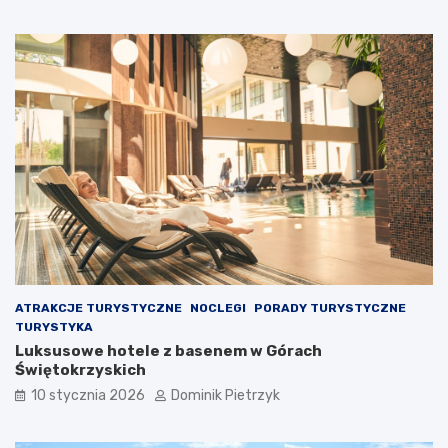
a
r
r
y
p
s
a
t
c
y
k
c
i
z
m
n
!
y
–
w
4
P
c
o
i
l
e
s
k
c
a
e
ATRAKCJE TURYSTYCZNE
NOCLEGI
PORADY TURYSTYCZNE
w
!
TURYSTYKA
o
Luksusowe hotele z basenem w Górach
s
Świętokrzyskich
t
k
10 stycznia 2026
Dominik Pietrzyk
i