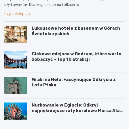
użytkowników. Dlaczego plecak na kółkach to…
Czytaj dalej
Luksusowe hotele z basenem w Górach
Świętokrzyskich
Ciekawe miejsca w Bodrum, które warto
zobaczyć – top 10 atrakcji
Wraki na Helu: Fascynujące Odkrycia z
Lotu Ptaka
Nurkowanie w Egipcie: Odkryj
najpiękniejsze rafy koralowe Marsa Alam
i Hurghady
T
S
e
o