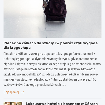
Plecak na kółkach do szkoły i w podróż czyli wygoda
dla kręgosłupa
Plecaki na kółkach zyskują na popularności, łącząc funkcjonalność z
ochroną kręgosłupa. W dynamicznym trybie życia, gdzie przenoszenie
ciężkich książek i sprzętu elektronicznego staje się codziennością, warto
zwrócić uwagę na rozwiązania, które minimalizują ryzyko zdrowotne –
przykładowo, model https://lux.sklep.pl/plecaki-na-kolkach-biznesowe-
miejskie-turystyczne-na-laptopa,c77.html został doceniony przez 150
użytkowników. Dlaczego plecak na kółkach to…
Czytaj dalej
Luksusowe hotele z basenem w Górach