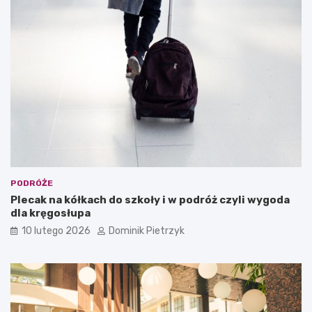
i
i
e
e
d
s
z
a
i
m
a
o
ł
w
e
i
ś
t
o
a
w
o
o
b
j
i
.
e
PODRÓŻE
p
k
Plecak na kółkach do szkoły i w podróż czyli wygoda
o
t
dla kręgosłupa
d
t
10 lutego 2026
Dominik Pietrzyk
k
u
a
r
r
y
p
s
a
t
c
y